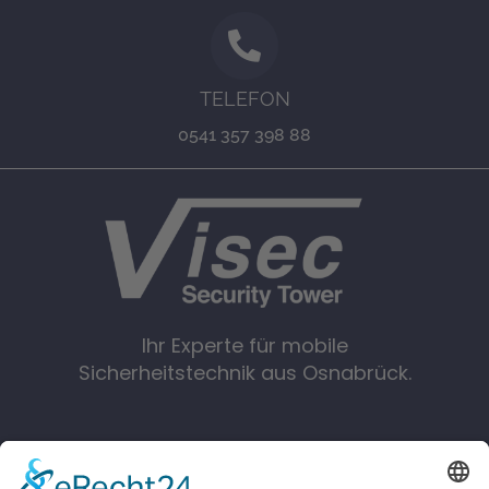
TELEFON
0541 357 398 88
Ihr Experte für mobile
Sicherheitstechnik aus Osnabrück.